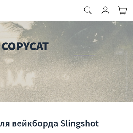
 COPYCAT
ля вейкборда Slingshot