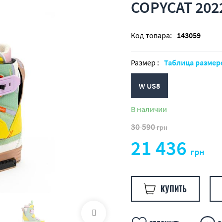
COPYCAT 202
Код товара:
143059
Размер :
Таблица размер
W US8
В наличии
30 590
грн
21 436
грн
КУПИТЬ