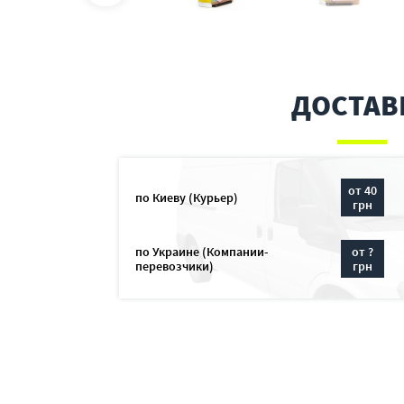
ДОСТАВ
от 40
по Киеву (Курьер)
грн
по Украине (Компании-
от ?
перевозчики)
грн