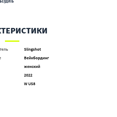
БСУДИТЬ
КТЕРИСТИКИ
тель
Slingshot
е
Вейкбординг
женский
2022
W US8