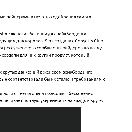
ми лайнерами и печатью одобрения самого
gshot: женские ботинки для вейкбординга
дящим для королев. Sina создала с Copycats Club—
рогрессу женского сообщества райдеров по всему
о создали для них крутой продукт, который
ых крутых движений в женском вейкбординге:
орые соответствовали бы их стилю и требованиям к
и ноги от непогоды и позволяют бесконечно
беспечивает полную уверенность на каждом круге.