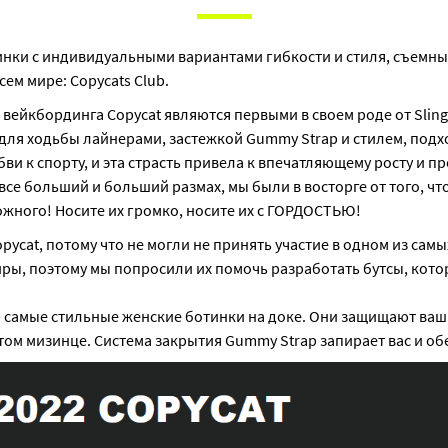
нки с индивидуальными вариантами гибкости и стиля, съемны
м мире: Copycats Club.
 вейкбординга Copycat являются первыми в своем роде от Slin
для ходьбы лайнерами, застежкой Gummy Strap и стилем, подхо
и к спорту, и эта страсть привела к впечатляющему росту и п
все больший и больший размах, мы были в восторге от того, чт
жного! Носите их громко, носите их с ГОРДОСТЬЮ!
ycat, потому что не могли не принять участие в одном из сам
диры, поэтому мы попросили их помочь разработать бутсы, кот
— самые стильные женские ботинки на доке. Они защищают ваш
ятом мизинце. Система закрытия Gummy Strap запирает вас и о