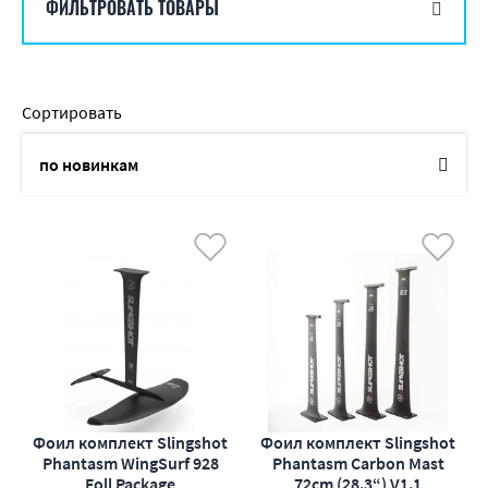
ФИЛЬТРОВАТЬ ТОВАРЫ
Сортировать
по новинкам
по названию
от дешевых к дорогим
от дорогих к дешевым
по наличию
по акциям
Фоил комплект Slingshot
Фоил комплект Slingshot
Phantasm WingSurf 928
Phantasm Carbon Mast
Foll Package
72cm (28.3“) V1.1