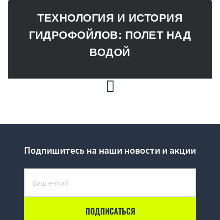
ТЕХНОЛОГИЯ И ИСТОРИЯ
ГИДРОФОЙЛОВ: ПОЛЕТ НАД
ВОДОЙ
Гидрофойл (подводное крыло, или просто «фойл»)
за последние годы произвел настоящую революцию
в мире водного спорта. От классического серфинга и
кайтинга до новейшего винг-фойлинга и
электрических eFoil — эта технология полностью
изменила представление о скольжении по воде.
Подпишитесь на наши новости и акции