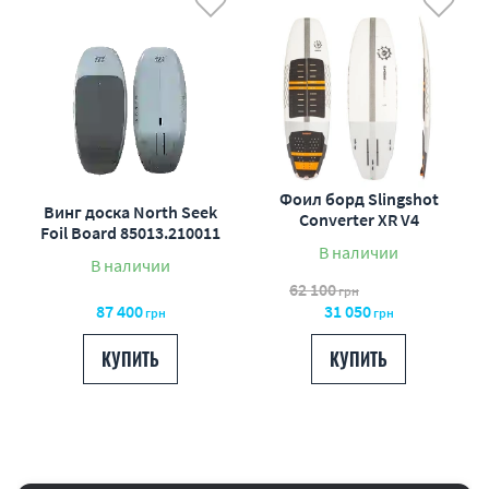
от дорогих к дешевым
по наличию
по акциям
Фоил борд Slingshot
Винг доска North Seek
Converter XR V4
Foil Board 85013.210011
В наличии
В наличии
62 100
грн
87 400
31 050
грн
грн
КУПИТЬ
КУПИТЬ