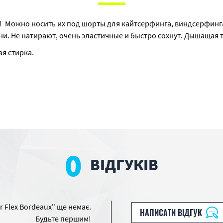
c! Можно носить их под шорты для кайтсерфинга, виндсерфинг
ни. Не натирают, очень эластичные и быстро сохнут. Дышащая 
я стирка.
0
ВІДГУКІВ
r Flex Bordeaux" ще немає.
НАПИСАТИ ВІДГУК
Будьте першим!