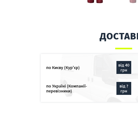
ДОСТАВ
від 40
по Києву (Кур'єр)
грн
по Україні (Компанії-
від ?
перевізники)
грн