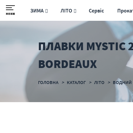
ЗИМА
ЛІТО
Сервіс
Прока
меню
ПЛАВКИ MYSTIC 
BORDEAUX
ГОЛОВНА
КАТАЛОГ
ЛІТО
ВОДНИЙ 