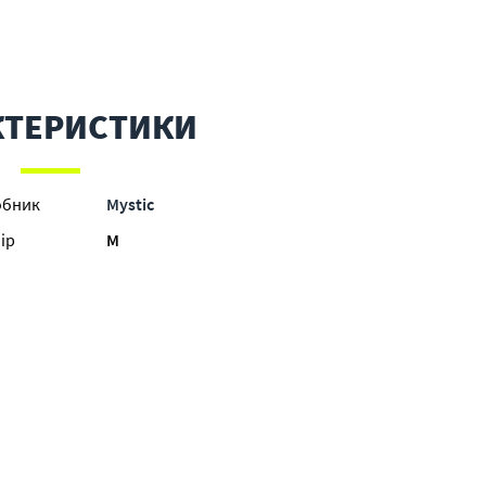
КТЕРИСТИКИ
обник
Mystic
ір
M