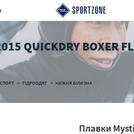
т
2015 QUICKDRY BOXER F
СПОРТ
ГІДРООДЯГ
НИЖНЯ БІЛИЗНА
Плавки Mysti