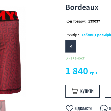
Bordeaux
Код товару:
139037
Розмір :
Таблиця розмірі
M
В наявності
1 840
грн
КУПИТИ
ВІДКЛАСТИ
О