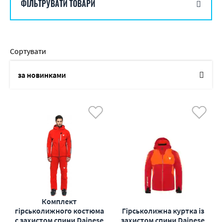
ФІЛЬТРУВАТИ ТОВАРИ
Сортувати
за новинками
по назві
від дешевих до дорогих
від дорогих до дешевих
по наявності
по акціям
Комплект
гірськолижного костюма
Гірськолижна куртка із
с захистом спини Dainese
захистом спини Dainese