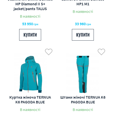
HP Diamond II S+
HP1 M1
jacket/pants TALUS
В наявності
В наявності
53 950
33 960
грн
грн
КУПИТИ
КУПИТИ
Куртка жіноча TERNUA
Штани жіночі TERNUA K6
K6 PAGODA BLUE
PAGODA BLUE
В наявності
В наявності