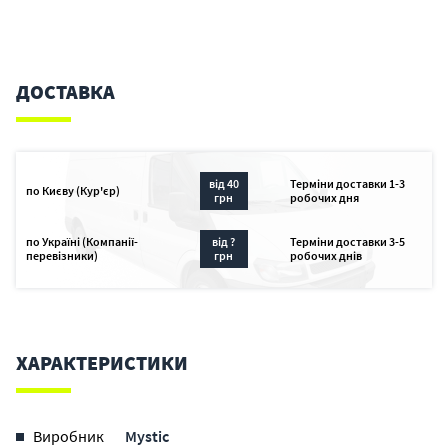
ДОСТАВКА
від 40
Терміни доставки 1-3
по Києву (Кур'єр)
грн
робочих дня
по Україні (Компанії-
від ?
Терміни доставки 3-5
перевізники)
грн
робочих днів
ХАРАКТЕРИСТИКИ
Виробник
Mystic