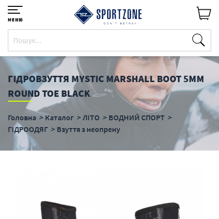
меню
ГІДРОВЗУТТЯ MYSTIC MARSHALL BOOT 5MM
ROUND TOE BLACK
Головна
Каталог
ЛІТО
ВОДНИЙ СПОРТ
ГІДРООДЯГ
Взуття з неопрену