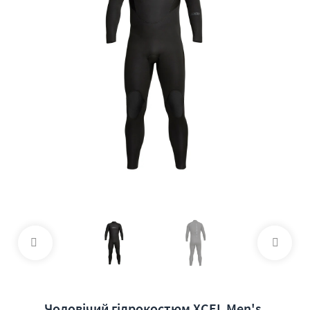
Чоловічий гідрокостюм XCEL Men's