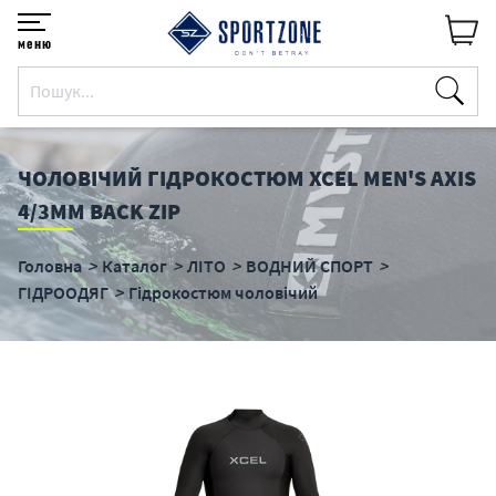
меню
ЧОЛОВІЧИЙ ГІДРОКОСТЮМ XCEL MEN'S AXIS
4/3MM BACK ZIP
Головна
Каталог
ЛІТО
ВОДНИЙ СПОРТ
ГІДРООДЯГ
Гідрокостюм чоловічий