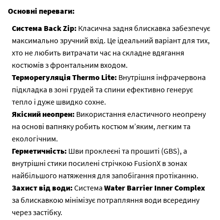
Основні переваги:
Система Back Zip:
Класична задня блискавка забезпечує
максимально зручний вхід. Це ідеальний варіант для тих,
хто не любить витрачати час на складне вдягання
костюмів з фронтальним входом.
Терморегуляція Thermo Lite:
Внутрішня інфрачервона
підкладка в зоні грудей та спини ефективно генерує
тепло і дуже швидко сохне.
Якісний неопрен:
Використання еластичного неопрену
на основі вапняку робить костюм м’яким, легким та
екологічним.
Герметичність:
Шви проклеєні та прошиті (GBS), а
внутрішні стики посилені стрічкою FusionX в зонах
найбільшого натяження для запобігання протіканню.
Захист від води:
Система
Water Barrier Inner Complex
за блискавкою мінімізує потрапляння води всередину
через застібку.