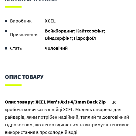
Виробник
XCEL
Вейкбординг; Кайтсерфінг;
Призначення
Віндсерфінг; Гідрофоїл
Стать
чоловічий
ОПИС ТОВАРУ
Опис товару:
XCEL Men's Axis 4/3mm Back Zip
— це
«робоча конячка» в лінійці XCEL. Модель створена для
райдерів, яким потрібен надійний, теплий та довговічний
гідрокостюм, що легко вдягається та витримує інтенсивне
використання в прохолодній воді.