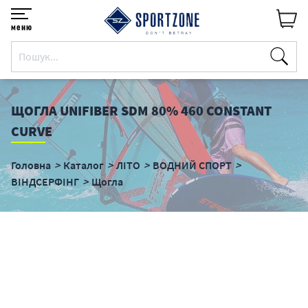
меню
ЩОГЛА UNIFIBER SDM 80% 460 CONSTANT
CURVE
Головна
Каталог
ЛІТО
ВОДНИЙ СПОРТ
ВІНДСЕРФІНГ
Щогла