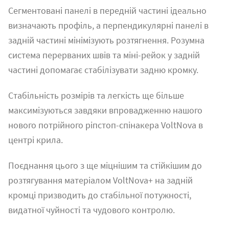
Сегментовані панелі в передній частині ідеально
визначають профіль, а перпендикулярні панелі в
задній частині мінімізують розтягнення. Розумна
система перерваних швів та міні-рейок у задній
частині допомагає стабілізувати задню кромку.
Стабільність розмірів та легкість ще більше
максимізуються завдяки впровадженню нашого
нового потрійного ріпстоп-спінакера VoltNova в
центрі крила.
Поєднання цього з ще міцнішим та стійкішим до
розтягування матеріалом VoltNova+ на задній
кромці призводить до стабільної потужності,
видатної чуйності та чудового контролю.