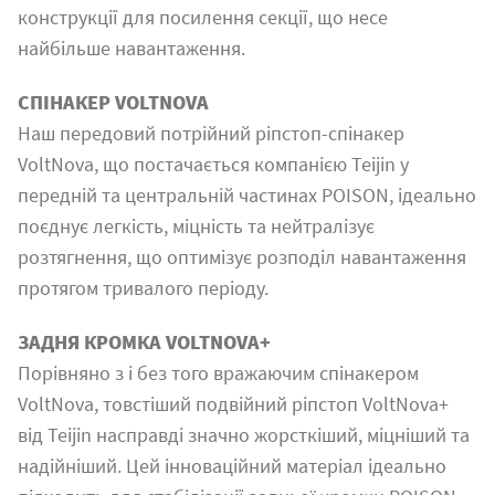
конструкції для посилення секції, що несе
найбільше навантаження.
СПІНАКЕР VOLTNOVA
Наш передовий потрійний ріпстоп-спінакер
VoltNova, що постачається компанією Teijin у
передній та центральній частинах POISON, ідеально
поєднує легкість, міцність та нейтралізує
розтягнення, що оптимізує розподіл навантаження
протягом тривалого періоду.
ЗАДНЯ КРОМКА VOLTNOVA+
Порівняно з і без того вражаючим спінакером
VoltNova, товстіший подвійний ріпстоп VoltNova+
від Teijin насправді значно жорсткіший, міцніший та
надійніший. Цей інноваційний матеріал ідеально