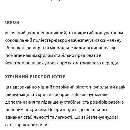
ДАКРОН
Просочений (водонепроникний) та покритий поліуретаном
високощільний поліестер-дакрон забезпечує максимальну
стабільність розмірів та мінімальне водопоглинання, що
допомагає нашим крилам стабільно працювати в
найекстремальніших умовах протягом тривалого періоду.
ПОТРІЙНИЙ РІПСТОП-КУТІР
Наш надзвичайно міцний потрійний ріпстоп-купольний навіс
підвищує міцність крил на розрив, забезпечує менше
водопоглинання та підвищену стабільність розмірів разом з
оновленим покриттям. Це призводить до ідеального
поєднання стабільності та легкості, що забезпечує чудові
льотні характеристики