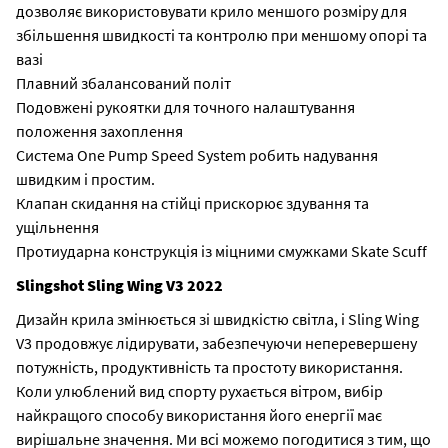
дозволяє використовувати крило меншого розміру для
збільшення швидкості та контролю при меншому опорі та
вазі
Плавний збалансований політ
Подовжені рукоятки для точного налаштування
положення захоплення
Система One Pump Speed ​​System робить надування
швидким і простим.
Клапан скидання на стійці прискорює здування та
ущільнення
Протиударна конструкція із міцними смужками Skate Scuff
Slingshot Sling Wing V3 2022
Дизайн крила змінюється зі швидкістю світла, і Sling Wing
V3 продовжує лідирувати, забезпечуючи неперевершену
потужність, продуктивність та простоту використання.
Коли улюблений вид спорту рухається вітром, вибір
найкращого способу використання його енергії має
вирішальне значення. Ми всі можемо погодитися з тим, що