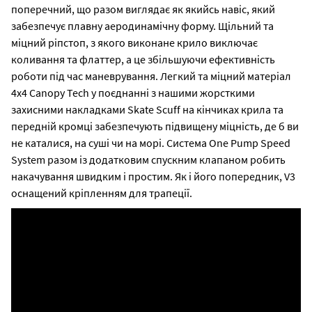
поперечний, що разом виглядає як якийсь навіс, який
забезпечує плавну аеродинамічну форму. Щільний та
міцний ріпстоп, з якого виконане крило виключає
коливання та флаттер, а це збільшуючи ефективність
роботи під час маневрування. Легкий та міцний матеріал
4x4 Canopy Tech у поєднанні з нашими жорсткими
захисними накладками Skate Scuff на кінчиках крила та
передній кромці забезпечують підвищену міцність, де б ви
не каталися, на суші чи на морі. Система One Pump Speed
System разом із додатковим спускним клапаном робить
накачування швидким і простим. Як і його попередник, V3
оснащений кріпленням для трапеції.