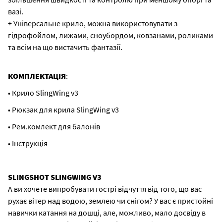
вазі.
+ Універсальне крило, можна використовувати з
гідрофойлом, лижами, сноубордом, ковзанами, роликами
та всім на що вистачить фантазії.
КОМПЛЕКТАЦІЯ
:
• Крило SlingWing v3
• Рюкзак для крила SlingWing v3
• Рем.комлект для балонів
• Інструкція
SLINGSHOT SLINGWING V3
А ви хочете випробувати гострі відчуття від того, що вас
рухає вітер над водою, землею чи снігом? У вас є пристойні
навички катання на дошці, але, можливо, мало досвіду в