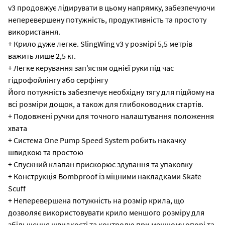
v3 продовжує лідирувати в цьому напрямку, забезпечуючи
неперевершену потужність, продуктивність та простоту
використання.
+ Крило дуже легке. SlingWing v3 у розмірі 5,5 метрів
важить лише 2,5 кг.
+ Легке керування зап'ястям однієї руки під час
гідрофойлінгу або серфінгу
Його потужність забезпечує необхідну тягу для підйому на
всі розміри дощок, а також для глибоководних стартів.
+ Подовжені ручки для точного налаштування положення
хвата
+ Система One Pump Speed System робить накачку
швидкою та простою
+ Спускний клапан прискорює здування та упаковку
+ Конструкція Bombproof із міцними накладками Skate
Scuff
+ Неперевершена потужність на розмір крила, що
дозволяє використовувати крило меншого розміру для
збільшення швидкості та контролю при меншому опорі та