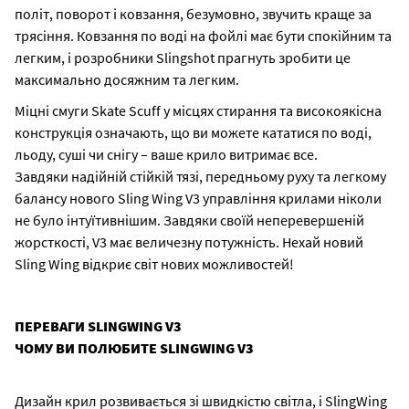
політ, поворот і ковзання, безумовно, звучить краще за
трясіння. Ковзання по воді на фойлі має бути спокійним та
легким, і розробники Slingshot прагнуть зробити це
максимально досяжним та легким.
Міцні смуги Skate Scuff у місцях стирання та високоякісна
конструкція означають, що ви можете кататися по воді,
льоду, суші чи снігу – ваше крило витримає все.
Завдяки надійній стійкій тязі, передньому руху та легкому
балансу нового Sling Wing V3 управління крилами ніколи
не було інтуїтивнішим. Завдяки своїй неперевершеній
жорсткості, V3 має величезну потужність. Нехай новий
Sling Wing відкриє світ нових можливостей!
ПЕРЕВАГИ SLINGWING V3
ЧОМУ ВИ ПОЛЮБИТЕ SLINGWING V3
Дизайн крил розвивається зі швидкістю світла, і SlingWing