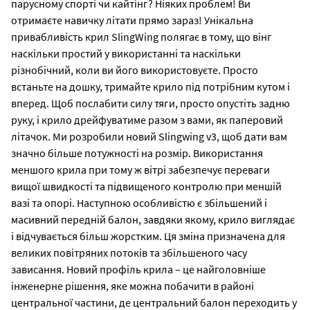
парусному спорті чи кайтінг? Ніяких проблем! Ви
отримаєте навичку літати прямо зараз! Унікальна
привабливість крил SlingWing полягає в тому, що вінг
наскільки простий у використанні та наскільки
різнобічний, коли ви його використовуєте. Просто
встаньте на дошку, тримайте крило під потрібним кутом і
вперед. Щоб послабити силу тяги, просто опустіть задню
руку, і крило дрейфуватиме разом з вами, як паперовий
літачок. Ми розробили новий Slingwing v3, щоб дати вам
значно більше потужності на розмір. Використання
меншого крила при тому ж вітрі забезпечує переваги
вищої швидкості та підвищеного контролю при меншій
вазі та опорі. Наступною особливістю є збільшений і
масивний передній балон, завдяки якому, крило виглядає
і відчувається більш жорстким. Ця зміна призначена для
великих повітряних потоків та збільшеного часу
зависання. Новий профіль крила – це найголовніше
інженерне рішення, яке можна побачити в районі
центральної частини, де центральний балон переходить у