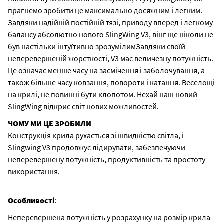
прагнемо зробити це максимально досяжним і легким.
Завдяки надійній постійній тязі, приводу вперед і легкому
балансу абсолютно нового SlingWing V3, вінг ще ніколи не
був настільки інтуїтивно зрозумілимЗавдяки своїй
неперевершеній жорсткості, V3 має величезну потужність.
Це означає менше часу на засмічення і заболочування, а
також більше часу ковзання, повороти і катання. Веселощі
на крилі, не повинні бути клопотом. Нехай наш новий
SlingWing відкриє світ нових можливостей.
ЧОМУ МИ ЦЕ ЗРОБИЛИ
Конструкція крила рухається зі швидкістю світла, і
Slingwing V3 продовжує лідирувати, забезпечуючи
неперевершену потужність, продуктивність та простоту
використання.
Особливості
:
Неперевершена потужність у розрахунку на розмір крила