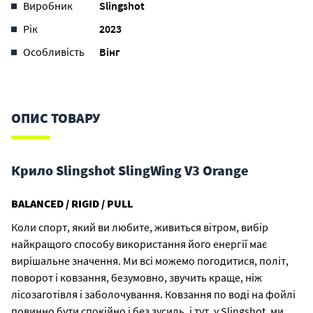
Виробник
Slingshot
Рік
2023
Особливість
Вінг
ОПИС ТОВАРУ
Крило Slingshot SlingWing V3 Orange
BALANCED / RIGID / PULL
Коли спорт, який ви любите, живиться вітром, вибір
найкращого способу використання його енергії має
вирішальне значення. Ми всі можемо погодитися, політ,
поворот і ковзання, безумовно, звучить краще, ніж
лісозаготівля і заболочування. Ковзання по воді на фойлі
повинно бути спокійно і без зусиль, і тут, у Slingshot, ми