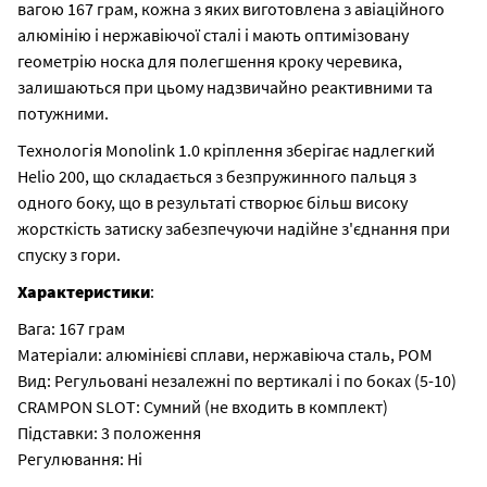
вагою 167 грам, кожна з яких виготовлена з авіаційного
алюмінію і нержавіючої сталі і мають оптимізовану
геометрію носка для полегшення кроку черевика,
залишаються при цьому надзвичайно реактивними та
потужними.
Технологія Monolink 1.0 кріплення зберігає надлегкий
Helio 200, що складається з безпружинного пальця з
одного боку, що в результаті створює більш високу
жорсткість затиску забезпечуючи надійне з'єднання при
спуску з гори.
Характеристики
:
Вага: 167 грам
Матеріали: алюмінієві сплави, нержавіюча сталь, POM
Вид: Регульовані незалежні по вертикалі і по боках (5-10)
CRAMPON SLOT: Сумний (не входить в комплект)
Підставки: 3 положення
Регулювання: Ні