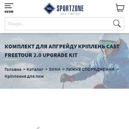
меню
КОМПЛЕКТ ДЛЯ АПГРЕЙДУ КРІПЛЕНЬ CAST
FREETOUR 2.0 UPGRADE KIT
Головна
Каталог
ЗИМА
ЛИЖНЕ СПОРЯДЖЕННЯ
Кріплення для лиж