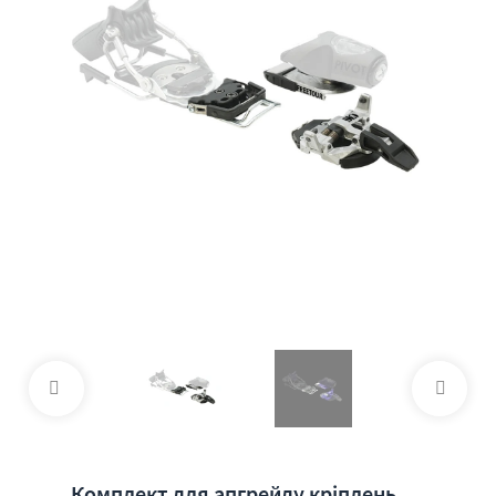
Комплект для апгрейду кріплень