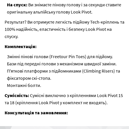
На спуск:
Ви знімаєте пінову голову і за секунди ставите
оригінальну альпійську голову Look Pivot.
Результат? Ви отримуєте легкість підйому Tech-кріплень та
100% надійність, еластичність і безпеку Look Pivot на
спуску.
Комплектація:
Змінні пінові голови (Freetour Pin Toes) для підйому.
Бази під передні голови з механізмом швидкої заміни.
П'яткові платформи з підйомниками (Climbing Risers) та
фіксатором скі-стопа.
Монтажні болти.
Сумісність:
Сумісні виключно з кріпленнями Look Pivot 15
та 18 (кріплення Look Pivot у комплект не входять).
Консультація та замовлення: