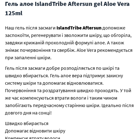
Гель алое IslandTribe Aftersun gel Aloe Vera
125ml
Наш гель після засмаги
IslandTribe Aftersun
допоможе
заспокоїти, регенерувати і зволожити шкіру, що обгоріла,
завдяки крижаній прохолодній формулі алое. А також
знімає почервоніння та свербіж. Aloe Vera рекомендується
при запаленні шкіри.
Гель після засмаги добре розподіляється по шкірі та
швидко вбирається. Гель алое вера підтримує захисну
систему шкіри та допомагає відновлюватися.
Почервоніння та роздратування швидко проходять. У той
же час компенсуються втрати вологи і таким чином
запобігають передчасному старінню шкіри. Ідеально після
довгого дня на сонці!
Швидко вбирається
Допомагає відновити шкіру
Компенсує втрату вологи