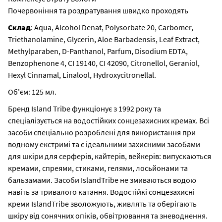
Почервоніння та роздратування швидко проходять
Склад
: Aqua, Alcohol Denat, Polysorbate 20, Carbomer,
Triethanolamine, Glycerin, Aloe Barbadensis, Leaf Extract,
Methylparaben, D-Panthanol, Parfum, Disodium EDTA,
Benzophenone 4, CI 19140, CI 42090, Citronellol, Geraniol,
Hexyl Cinnamal, Linalool, Hydroxycitronellal.
Об'єм: 125 мл.
Бренд Island Tribe функціонує з 1992 року та
спеціалізується на водостійких сонцезахисних кремах. Всі
засоби спеціально розроблені для використання при
водному екстримі та є ідеальними захисними засобами
для шкіри для серферів, кайтерів, вейкерів: випускаються
кремами, спреями, стиками, гелями, лосьйонами та
бальзамами. Засоби IslandTribe не змиваються водою
навіть за тривалого катання. Водостійкі сонцезахисні
креми IslandTribe зволожують, живлять та оберігають
шкіру від сонячних опіків, обвітрювання та зневоднення.