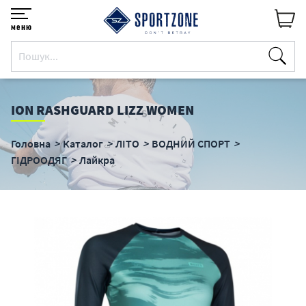
меню
ION RASHGUARD LIZZ WOMEN
Головна
Каталог
ЛІТО
ВОДНИЙ СПОРТ
ГІДРООДЯГ
Лайкра