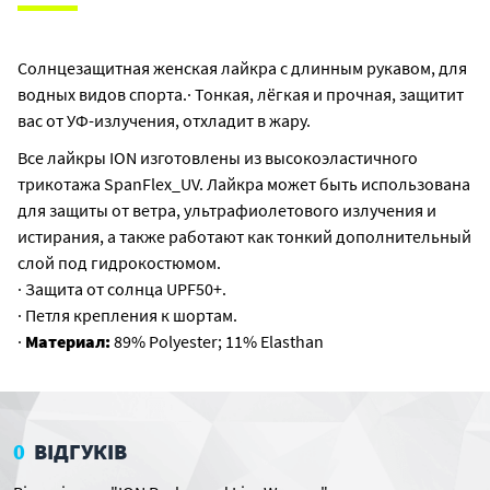
Солнцезащитная женская лайкра с длинным рукавом, для
водных видов спорта.· Тонкая, лёгкая и прочная, защитит
вас от УФ-излучения, отхладит в жару.
Все лайкры ION изготовлены из высокоэластичного
трикотажа SpanFlex_UV. Лайкра может быть использована
для защиты от ветра, ультрафиолетового излучения и
истирания, а также работают как тонкий дополнительный
слой под гидрокостюмом.
· Защита от солнца UPF50+.
· Петля крепления к шортам.
·
Материал:
89% Polyester; 11% Elasthan
0
ВІДГУКІВ