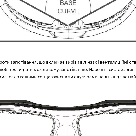
ти запотівання, що включає вирізи в лінзах і вентиляційні отв
, щоб протидіяти можливому запотіванню. Нарешті, система лиша
метеся з вашими сонцезахисними окулярами навіть під час на