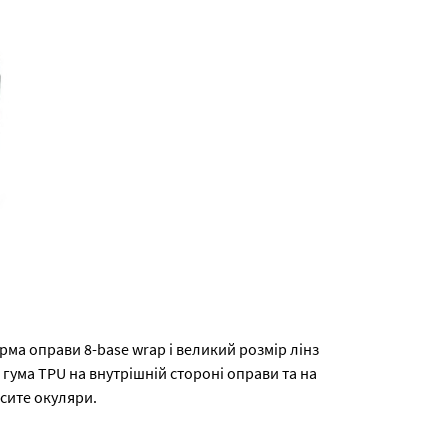
орма оправи 8-base wrap і великий розмір лінз
ума TPU на внутрішній стороні оправи та на
осите окуляри.