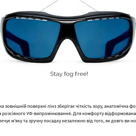
на зовнішній поверхні лінз зберігає чіткість зору, анатомічна ф
та розсіяного УФ-випромінювання. Для комфорту відформована г
ечує м'яку та зручну посадку незалежно від того, як довго ви н