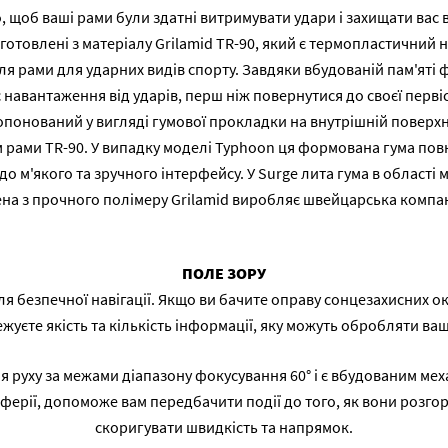
, щоб ваші рами були здатні витримувати удари і захищати вас в
отовлені з матеріалу Grilamid TR-90, який є термопластичний 
ля рами для ударних видів спорту. Завдяки вбудованій пам'яті 
 навантаження від ударів, перш ніж повернутися до своєї перві
опонований у вигляді гумової прокладки на внутрішній поверхні 
м рами TR-90. У випадку моделі Typhoon ця формована гума пов
до м'якого та зручного інтерфейсу. У Surge лита гума в області 
на з прочного полімеру Grilamid виробляє швейцарська компані
ПОЛЕ ЗОРУ
для безпечної навігації. Якщо ви бачите оправу сонцезахисних 
жуєте якість та кількість інформації, яку можуть обробляти ваші
руху за межами діапазону фокусування 60° і є вбудованим мех
ферії, допоможе вам передбачити події до того, як вони розгор
скоригувати швидкість та напрямок.