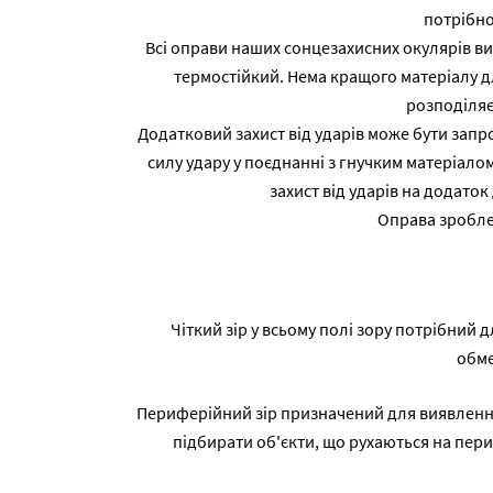
потрібно
Всі оправи наших сонцезахисних окулярів виг
термостійкий. Нема кращого матеріалу д
розподіляє
Додатковий захист від ударів може бути запр
силу удару у поєднанні з гнучким матеріало
захист від ударів на додаток 
Оправа зробле
Чіткий зір у всьому полі зору потрібний 
обме
Периферійний зір призначений для виявлення 
підбирати об'єкти, що рухаються на пери