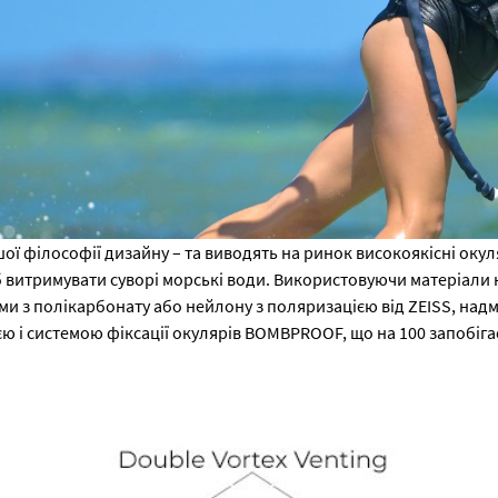
шої філософії дизайну – та виводять на ринок високоякісні окул
витримувати суворі морські води. Використовуючи матеріали най
и з полікарбонату або нейлону з поляризацією від ZEISS, на
ю і системою фіксації окулярів BOMBPROOF, що на 100 запобігає