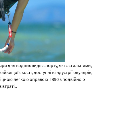
яри для водних видів спорту, які є стильними,
вищої якості, доступні в індустрії окулярів,
дміцною легкою оправою TR90 з подвійною
 втраті..