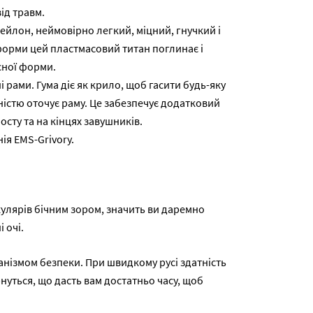
ід травм.
нейлон, неймовірно легкий, міцний, гнучкий і
форми цей пластмасовий титан поглинає і
сної форми.
рами. Гума діє як крило, щоб гасити будь-яку
ністю оточує раму. Це забезпечує додатковий
мосту та на кінцях завушників.
я EMS-Grivory.
окулярів бічним зором, значить ви даремно
 очі.
анізмом безпеки. При швидкому русі здатність
нуться, що дасть вам достатньо часу, щоб