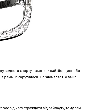
иду водного спорту, такого як кайтбординг або
а рама не скрутилася і не зламалася, а ваше
е час від часу страждати від вайпауту, тому вам