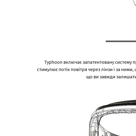
Typhoon включає запатентовану систему про
стимулює потік повітря через лінзи і за ними
що ви завжди залишати