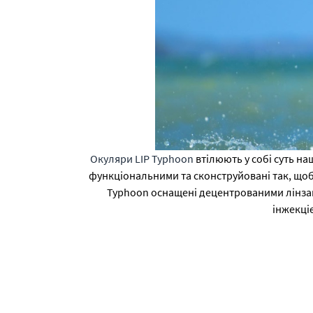
Окуляри LIP Typhoon
втілюють у собі суть на
функціональними та сконструйовані так, щоб 
Typhoon оснащені децентрованими лінзам
інжекціє