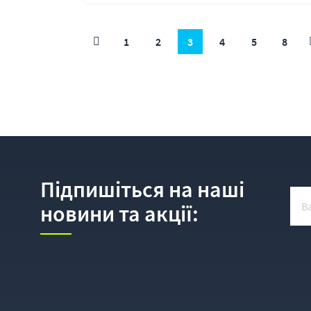
1
2
3
4
5
8
Підпишіться на наші
новини та акції: