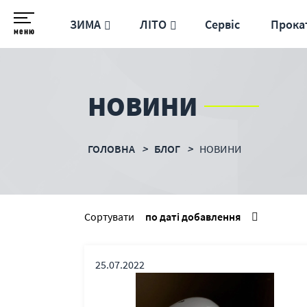
ЗИМА
ЛІТО
Сервіс
Прока
меню
НОВИНИ
ГОЛОВНА
БЛОГ
НОВИНИ
Сортувати
по даті добавлення
по назві
25.07.2022
по популярності