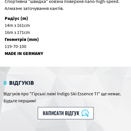
Спортивна "швидка" ковзна поверхня nano-high-speed.
Алмазне заточування кантів.
Радіус (m)
14m з 161cm
16m з 171cm
Геометрія (mm)
119-70-100
MADE IN GERMANY
0
ВІДГУКІВ
Відгуків про "Гірські лижі Indigo Ski Essence TI" ще немає.
Будьте першим!
НАПИСАТИ ВІДГУК