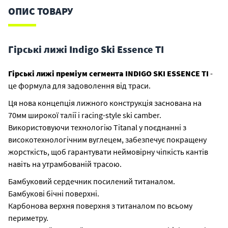
ОПИС ТОВАРУ
Гірські лижі Indigo Ski Essence TI
Гірські лижі преміум сегмента INDIGO SKI ESSENCE TI
-
це формула для задоволення від траси.
Ця нова концепція лижного конструкція заснована на
70мм широкої талії і racing-style ski camber.
Використовуючи технологію Titanal у поєднанні з
високотехнологічним вуглецем, забезпечує покращену
жорсткість, щоб гарантувати неймовірну чіпкість кантів
навіть на утрамбованій трасою.
Бамбуковий сердечник посилений титаналом.
Бамбукові бічні поверхні.
Карбонова верхня поверхня з титаналом по всьому
периметру.