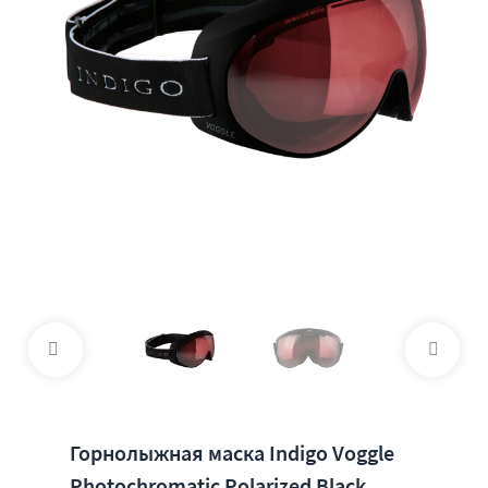
Горнолыжная маска Indigo Voggle
Photochromatic Polarized Black