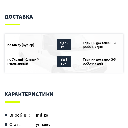
ДОСТАВКА
від 40
Терміни доставки 1-3
по Києву (Кур'єр)
грн
робочих дня
по Україні (Компанії-
від ?
Терміни доставки 3-5
перевізники)
грн
робочих днів
ХАРАКТЕРИСТИКИ
Виробник
Indigo
Стать
унісекс