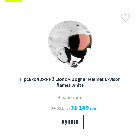
Гірськолижний шолом Bogner Helmet B-visor
flames white
В наявності
31 149
34 321
грн
грн
КУПИТИ