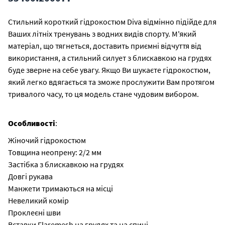
Стильний короткий гідрокостюм Diva відмінно підійде для
Ваших літніх тренувань з водних видів спорту. М'який
матеріал, що тягнеться, доставить приємні відчуття від
використання, а стильний силует з блискавкою на грудях
буде зверне на себе увагу. Якщо Ви шукаєте гідрокостюм,
який легко вдягається та зможе прослужити Вам протягом
тривалого часу, то ця модель стане чудовим вибором.
Особливості
:
Жіночий гідрокостюм
Товщина неопрену: 2/2 мм
Застібка з блискавкою на грудях
Довгі рукава
Манжети тримаються на місці
Невеликий комір
Проклеєні шви
Вставки Flaremesh на грудях та на спині