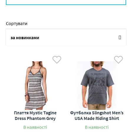
Сортувати
за новинками
по назві
від дешевих до дорогих
від дорогих до дешевих
по наявності
по акціям
Плаття Mystic Tagine
Футболка Slingshot Men’s
Dress Phantom Grey
USA Made Riding Shirt
В наявності
В наявності