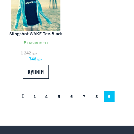
Slingshot WAKE Tee-Black
В наявності
1 242
грн
746
грн
КУПИТИ
1
4
5
6
7
8
9