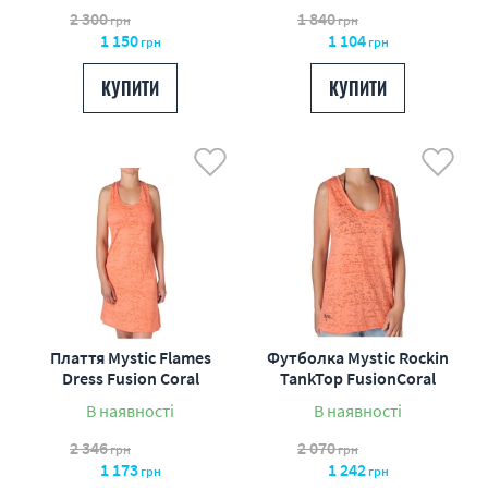
2 300
1 840
грн
грн
1 150
1 104
грн
грн
КУПИТИ
КУПИТИ
Плаття Mystic Flames
Футболка Mystic Rockin
Dress Fusion Coral
TankTop FusionCoral
В наявності
В наявності
2 346
2 070
грн
грн
1 173
1 242
грн
грн