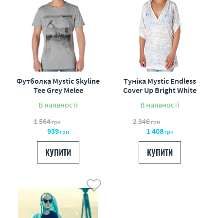
Футболка Mystic Skyline
Туніка Mystic Endless
Tee Grey Melee
Cover Up Bright White
В наявності
В наявності
1 564
2 346
грн
грн
939
1 408
грн
грн
КУПИТИ
КУПИТИ