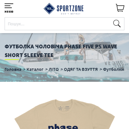
меню
ФУТБОЛКА ЧОЛОВІЧА PHASE FIVE P5 WAVE
SHORT SLEEVE TEE
Головна
Каталог
ЛІТО
ОДЯГ ТА ВЗУТТЯ
Футболки