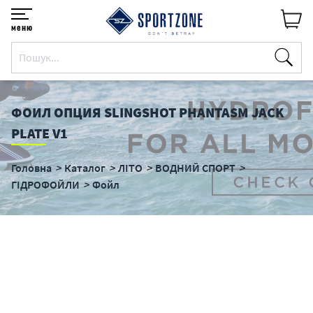
меню
ФОИЛ ОПЦИЯ SLINGSHOT PHANTASM JACK
PLATE V1
Головна
Каталог
ЛІТО
ВОДНИЙ СПОРТ
ГІДРОФОЙЛИ
Фойл