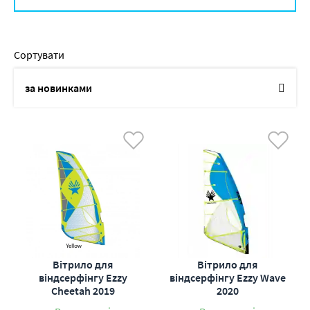
Сортувати
за новинками
по назві
від дешевих до дорогих
від дорогих до дешевих
по наявності
по акціям
Вітрило для
Вітрило для
віндсерфінгу Ezzy
віндсерфінгу Ezzy Wave
Cheetah 2019
2020