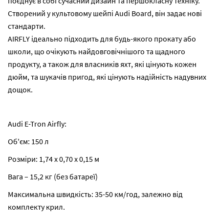
поєднує в собі сучасний дизайн та першокласну техніку.
Створений у культовому шейпі Audi Board, він задає нові
стандарти.
AIRFLY ідеально підходить для будь-якого прокату або
школи, що очікують найдовговічнішого та щадного
продукту, а також для власників яхт, які цінують кожен
дюйм, та шукачів пригод, які цінують надійність надувних
дощок.
Audi E-Tron Airfly:
Об'єм: 150 л
Розміри: 1,74 х 0,70 х 0,15 м
Вага – 15,2 кг (без батареї)
Максимальна швидкість: 35-50 км/год, залежно від
комплекту крил.