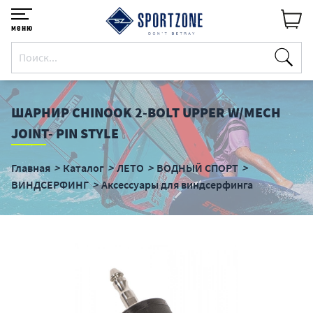
меню
ШАРНИР CHINOOK 2-BOLT UPPER W/MECH
JOINT- PIN STYLE
Главная
Каталог
ЛЕТО
ВОДНЫЙ СПОРТ
ВИНДСЕРФИНГ
Аксессуары для виндсерфинга