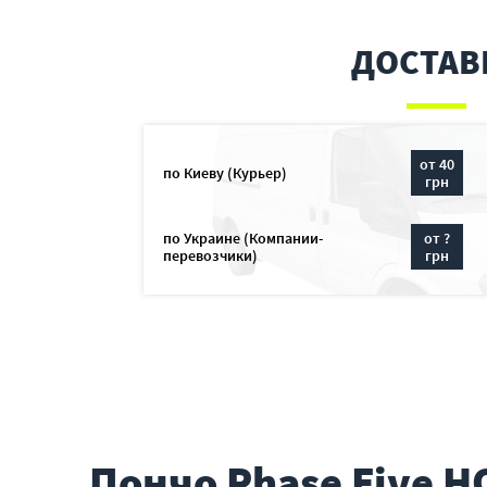
ДОСТАВ
от 40
по Киеву (Курьер)
грн
по Украине (Компании-
от ?
перевозчики)
грн
Пончо Phase Five 