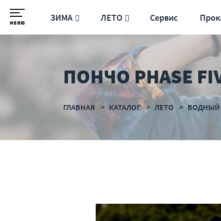
ЗИМА
ЛЕТО
Сервис
Прок
меню
ПОНЧО PHASE FI
ГЛАВНАЯ
КАТАЛОГ
ЛЕТО
ВОДНЫЙ