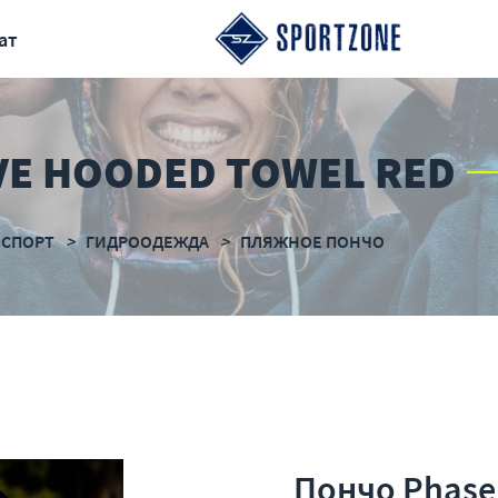
ат
VE HOODED TOWEL RED
 СПОРТ
ГИДРООДЕЖДА
ПЛЯЖНОЕ ПОНЧО
Пончо Phase