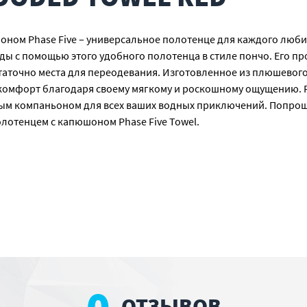
оном Phase Five – универсальное полотенце для каждого люб
ы с помощью этого удобного полотенца в стиле пончо. Его п
таточно места для переодевания. Изготовленное из плюшевого
 комфорт благодаря своему мягкому и роскошному ощущению. 
ным компаньоном для всех ваших водных приключений. Попро
лотенцем с капюшоном Phase Five Towel.
0
ОТЗЫВОВ