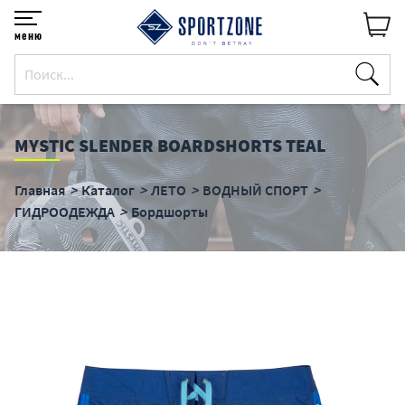
меню
MYSTIC SLENDER BOARDSHORTS TEAL
Главная
Каталог
ЛЕТО
ВОДНЫЙ СПОРТ
ГИДРООДЕЖДА
Бордшорты