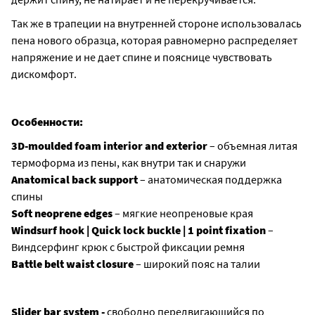
Так же в трапеции на внутренней стороне использовалась
пена нового образца, которая равномерно распределяет
напряжение и не дает спине и пояснице чувствовать
дискомфорт.
Особенности:
3D-moulded foam interior and exterior
– объемная литая
термоформа из пены, как внутри так и снаружи
Anatomical back support
– анатомическая поддержка
спины
Soft neoprene edges
– мягкие неопреновые края
Windsurf hook | Quick lock buckle | 1 point fixation
–
Виндсерфинг крюк с быстрой фиксации ремня
Battle belt waist closure
– широкий пояс на талии
Slider bar system -
свободно передвигающийся по