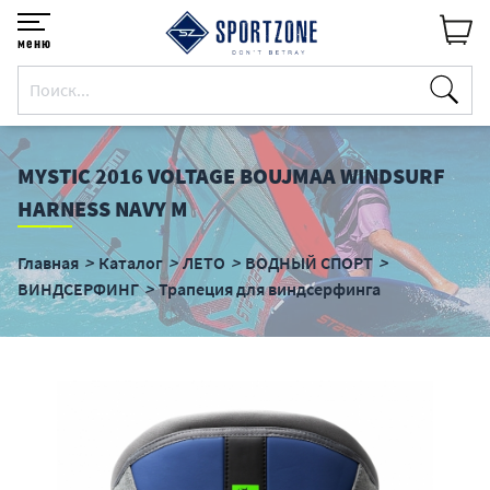
меню
MYSTIC 2016 VOLTAGE BOUJMAA WINDSURF
HARNESS NAVY M
Главная
Каталог
ЛЕТО
ВОДНЫЙ СПОРТ
ВИНДСЕРФИНГ
Трапеция для виндсерфинга