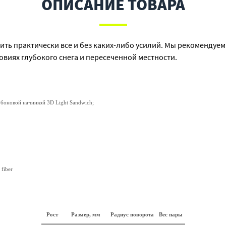
ОПИСАНИЕ ТОВАРА
рить практически все и без каких-либо усилий. Мы рекоменду
виях глубокого снега и пересеченной местности.
рбоновой начинкой 3D Light Sandwich;
fiber
Рост
Размер,
мм
Радиус поворота
Вес пары