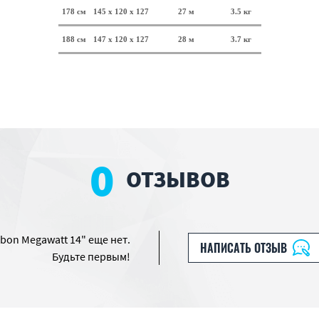
178 см
145 х 120 х 127
27 м
3.5 кг
188 см
147 х 120 х 127
28 м
3.7 кг
0
ОТЗЫВОВ
bon Megawatt 14" еще нет.
НАПИСАТЬ ОТЗЫВ
Будьте первым!