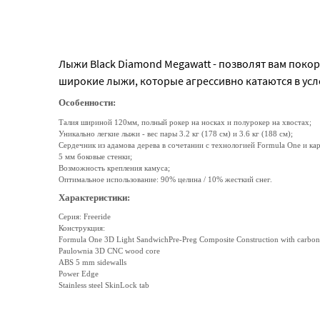
Лыжи Black Diamond Megawatt - позволят вам поко
широкие лыжи, которые агрессивно катаются в усло
Особенности:
Талия шириной 120мм, полный рокер на носках и полурокер на хвостах;
Уникально легкие лыжи - вес пары 3.2 кг (178 см) и 3.6 кг (188 см);
Сердечник из адамова дерева в сочетании с технологией Formula One и ка
5 мм боковые стенки;
Возможность крепления камуса;
Оптимальное использование: 90% целина / 10% жесткий снег.
Характеристики:
Серия: Freeride
Конструкция:
Formula One 3D Light SandwichPre-Preg Composite Construction with carbon 
Paulownia 3D CNC wood core
ABS 5 mm sidewalls
Power Edge
Stainless steel SkinLock tab