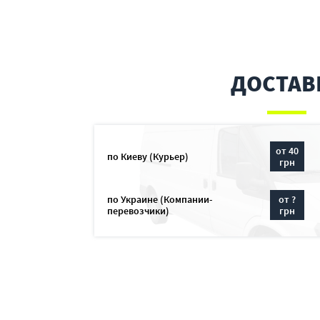
ДОСТАВ
от 40
по Киеву (Курьер)
грн
по Украине (Компании-
от ?
перевозчики)
грн