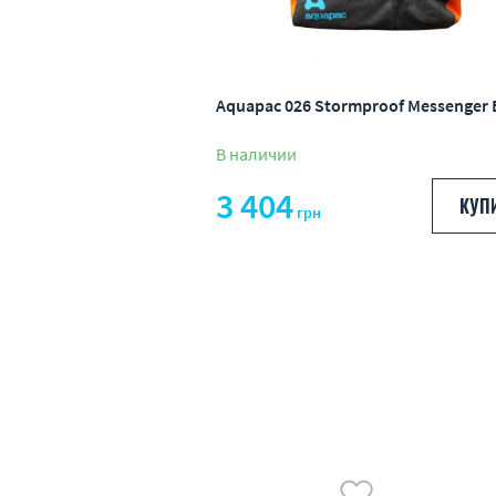
Aquapac 026 Stormproof Messenger 
В наличии
3 404
КУП
грн