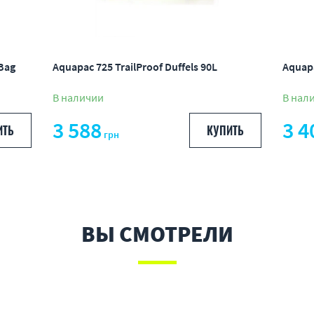
Bag
Aquapac 725 TrailProof Duffels 90L
Aquapa
В наличии
В нал
3 588
3 4
ИТЬ
КУПИТЬ
грн
ВЫ СМОТРЕЛИ