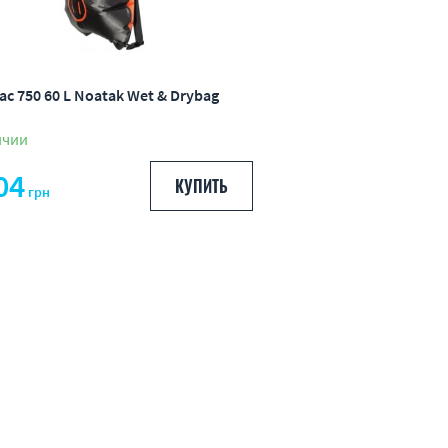
c 750 60 L Noatak Wet & Drybag
ичии
04
КУПИТЬ
грн