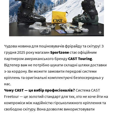
Чудова новина для поціновувачів фрірайду та скітуру! З
грудня 2025 року магазин
Sportzone
стає офіційним
партнером американського бренду
CAST Touring
.
Відтепер вам не потрібно шукати складні шляхи доставки
з-за кордону. Ви можете замовити передові системи
кріплень та оригінальні комплектуючі безпосередньо у
нас.
Чому CAST — це вибір професіоналів?
Система CAST
Freetour — це золотий стандарт для тих, хто не хоче йти на
компроміси між надійністю гірськолижного кріплення та
свободою скітуру. Вона дозволяє використовувати