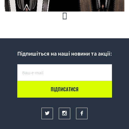
Підпишіться на наші новини та акції:
Історія фірми 
INDIGO
 почалася в далекому 1988 році. 
Два дипломованих інженера і фанатика гірських лиж з 
Мюнхена Торстен Швабе і Грегор Баєр, бажаючи мати 
унікальний гірськолижний інструмент, почали 
виробляти спорядження для людей, які завжди 
віддають перевагу чомусь екстраординарної і 
вишуканому. Так вони випускають свій перший 