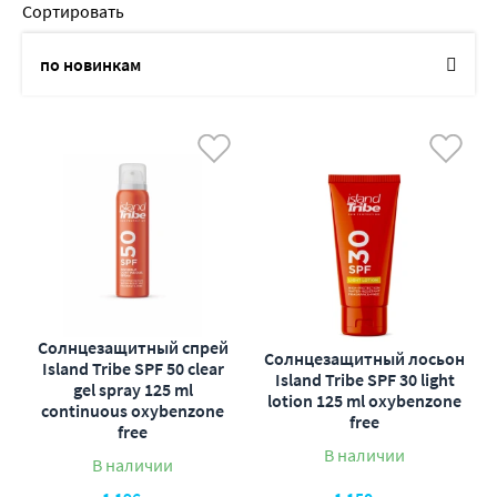
Сортировать
по новинкам
по названию
от дешевых к дорогим
от дорогих к дешевым
по наличию
по акциям
Солнцезащитный спрей
Солнцезащитный лосьон
Island Tribe SPF 50 clear
Island Tribe SPF 30 light
gel spray 125 ml
lotion 125 ml oxybenzone
continuous oxybenzone
free
free
В наличии
В наличии