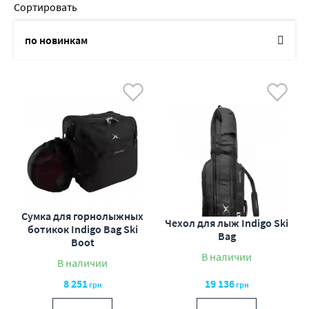
Сортировать
по новинкам
по названию
от дешевых к дорогим
от дорогих к дешевым
по наличию
по акциям
Сумка для горнолыжных
Чехол для лыж Indigo Ski
ботикок Indigo Bag Ski
Bag
Boot
В наличии
В наличии
8 251
19 136
грн
грн