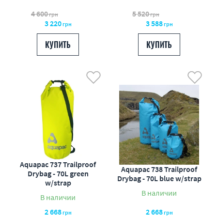
4 600
5 520
грн
грн
3 220
3 588
грн
грн
КУПИТЬ
КУПИТЬ
Aquapac 737 Trailproof
Aquapac 738 Trailproof
Drybag - 70L green
Drybag - 70L blue w/strap
w/strap
В наличии
В наличии
2 668
2 668
грн
грн