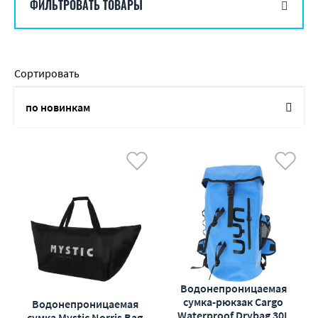
ФИЛЬТРОВАТЬ ТОВАРЫ
Сортировать
по новинкам
по названию
от дешевых к дорогим
от дорогих к дешевым
по наличию
по акциям
Водонепроницаемая
сумка-рюкзак Cargo
Водонепроницаемая
Waterproof Drybag 30L
сумка Mystic Norris Bag