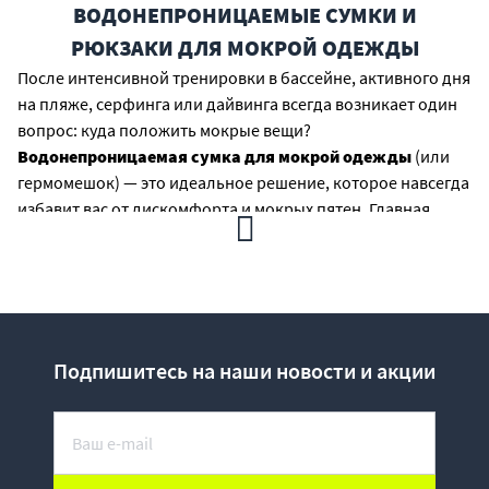
ВОДОНЕПРОНИЦАЕМЫЕ СУМКИ И
РЮКЗАКИ ДЛЯ МОКРОЙ ОДЕЖДЫ
После интенсивной тренировки в бассейне, активного дня
на пляже, серфинга или дайвинга всегда возникает один
вопрос: куда положить мокрые вещи?
Водонепроницаемая сумка для мокрой одежды
(или
гермомешок) — это идеальное решение, которое навсегда
избавит вас от дискомфорта и мокрых пятен. Главная
особенность этих аксессуаров заключается в их
двусторонней изоляции: они надежно
не пропускают воду
ни изнутри, ни снаружи
.
ПОЧЕМУ СТОИТ КУПИТЬ
ВОДОЗАЩИТНУЮ СУМКУ ИЛИ РЮКЗАК?
Подпишитесь на наши новости и акции
Специализированные гермосумки и водонепроницаемые
рюкзаки кардинально отличаются от обычных
спортивных сумок. Их выбирают благодаря ряду
неоспоримых преимуществ:
Абсолютная двусторонняя герметичность:
Вы можете