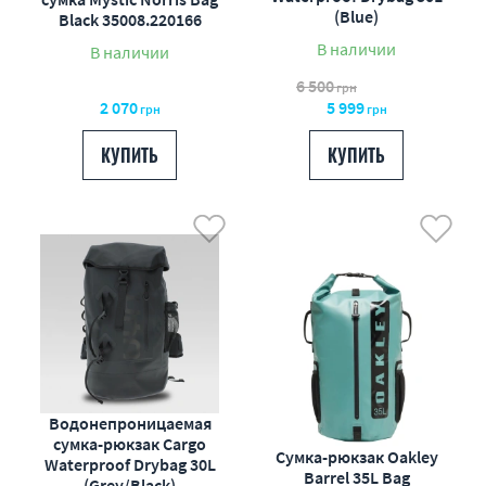
(Blue)
Black 35008.220166
В наличии
В наличии
6 500
грн
2 070
5 999
грн
грн
КУПИТЬ
КУПИТЬ
Водонепроницаемая
сумка-рюкзак Cargo
Сумка-рюкзак Oakley
Waterproof Drybag 30L
Barrel 35L Bag
(Grey/Black)